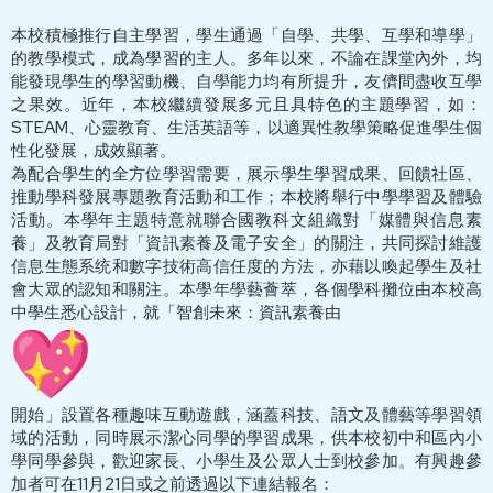
本校積極推行自主學習，學生通過「自學、共學、互學和導學」
的教學模式，成為學習的主人。多年以來，不論在課堂內外，均
能發現學生的學習動機、自學能力均有所提升，友儕間盡收互學
之果效。近年，本校繼續發展多元且具特色的主題學習，如：
STEAM、心靈教育、生活英語等，以適異性教學策略促進學生個
性化發展，成效顯著。
為配合學生的全方位學習需要，展示學生學習成果、回饋社區、
推動學科發展專題教育活動和工作；本校將舉行中學學習及體驗
活動。本學年主題特意就聯合國教科文組織對「媒體與信息素
養」及教育局對「資訊素養及電子安全」的關注，共同探討維護
信息生態系统和數字技術高信任度的方法，亦藉以喚起學生及社
會大眾的認知和關注。本學年學藝薈萃，各個學科攤位由本校高
中學生悉心設計，就「智創未來：資訊素養由
開始」設置各種趣味互動遊戲，涵蓋科技、語文及體藝等學習領
域的活動，同時展示潔心同學的學習成果，供本校初中和區內小
學同學參與，歡迎家長、小學生及公眾人士到校參加。有興趣參
加者可在11月21日或之前透過以下連結報名：