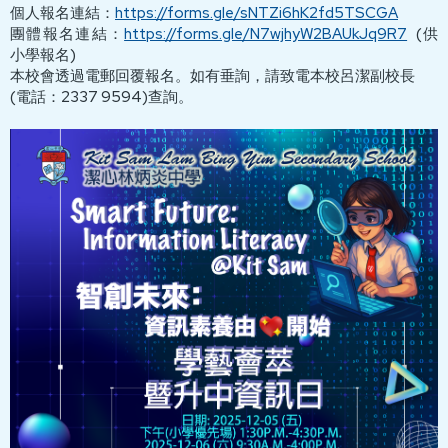
個人報名連結：
https://forms.gle/sNTZi6hK2fd5TSCGA
團體報名連結：
https://forms.gle/N7wjhyW2BAUkJq9R7
(供
小學報名)
本校會透過電郵回覆報名。如有垂詢，請致電本校呂潔副校長
(電話：2337 9594)查詢。