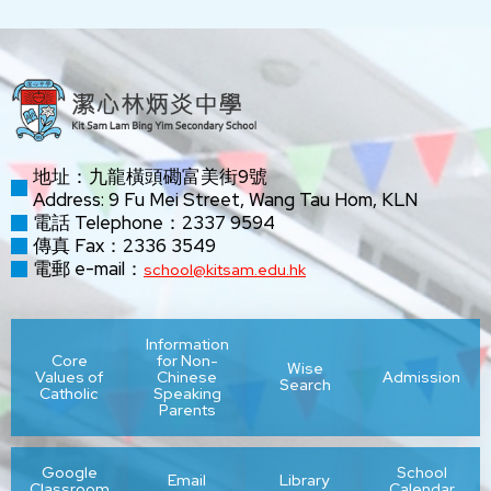
地址：九龍橫頭磡富美街9號
Address: 9 Fu Mei Street, Wang Tau Hom, KLN
電話 Telephone：2337 9594
傳真 Fax：2336 3549
電郵 e-mail：
school@kitsam.edu.hk
Information
Core
for Non-
Wise
Values of
Chinese
Admission
Search
Catholic
Speaking
Parents
Google
School
Email
Library
Classroom
Calendar