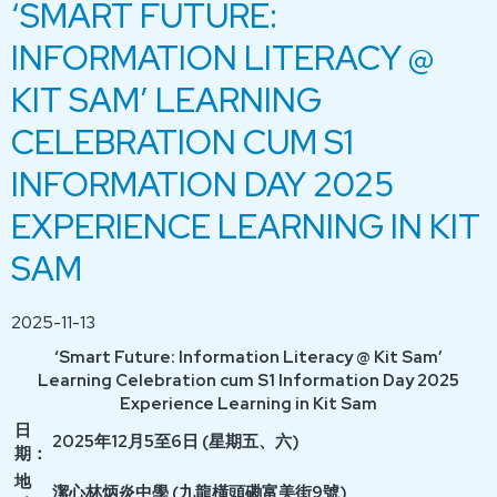
‘SMART FUTURE:
INFORMATION LITERACY @
KIT SAM’ LEARNING
CELEBRATION CUM S1
INFORMATION DAY 2025
EXPERIENCE LEARNING IN KIT
SAM
2025-11-13
‘Smart Future: Information Literacy @ Kit Sam’
Learning Celebration cum S1 Information Day 2025
Experience Learning in Kit Sam
日
2025年12月5至6日 (星期五、六)
期：
地
潔心林炳炎中學 (九龍橫頭磡富美街9號)