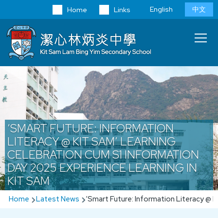
Skip to main content
Language
English
中文
Home
Links
switcher
Main
T
navi
‘SMART FUTURE: INFORMATION
LITERACY @ KIT SAM’ LEARNING
CELEBRATION CUM S1 INFORMATION
DAY 2025 EXPERIENCE LEARNING IN
KIT SAM
Breadcrumb
Home
Latest News
‘Smart Future: Information Literacy @ K