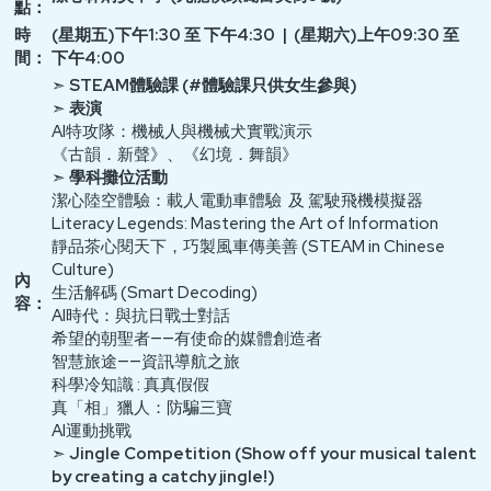
點：
時
(星期五)下午1:30 至 下午4:30 | (星期六)上午09:30 至
間：
下午4:00
➣
STEAM體驗課 (#體驗課只供女生參與)
➣
表演
AI特攻隊：機械人與機械犬實戰演示
《古韻．新聲》、《幻境．舞韻》
➣
學科攤位活動
潔心陸空體驗：載人電動車體驗 及 駕駛飛機模擬器
Literacy Legends: Mastering the Art of Information
靜品茶心閱天下，巧製風車傳美善 (STEAM in Chinese
Culture)
內
生活解碼 (Smart Decoding)
容：
AI時代：與抗日戰士對話
希望的朝聖者——有使命的媒體創造者
智慧旅途——資訊導航之旅
科學冷知識 : 真真假假
真「相」獵人：防騙三寶
AI運動挑戰
➣
Jingle Competition (Show off your musical talent
by creating a catchy jingle!)