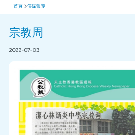
導
首頁
傳媒報導
航
連
宗教周
結
2022-07-03