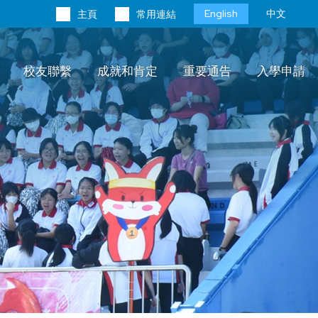
Language
English
中文
主頁
常用連結
switcher
校友聯繫
成就和肯定
重要通告
入學申請