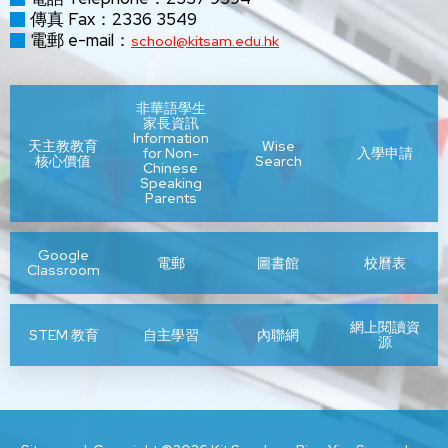
傳真 Fax：2336 3549
電郵 e-mail：
school@kitsam.edu.hk
非華語學生
家長資訊
Information
天主教教育
Wise
for Non-
入學申請
核心價值
Search
Chinese
Speaking
Parents
Google
電郵
圖書館
校曆表
Classroom
網上閱讀資
STEM 教育
自主學習
內聯網
源