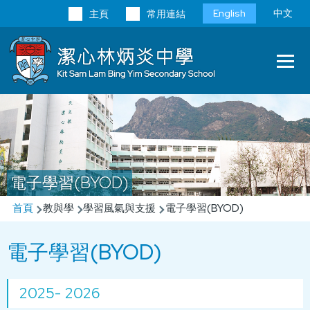
移至主內容
Language
English
中文
主頁
常用連結
switcher
Main
T
navi
電子學習(BYOD)
導
首頁
教與學
學習風氣與支援
電子學習(BYOD)
航
電子學習(BYOD)
連
結
2025- 2026