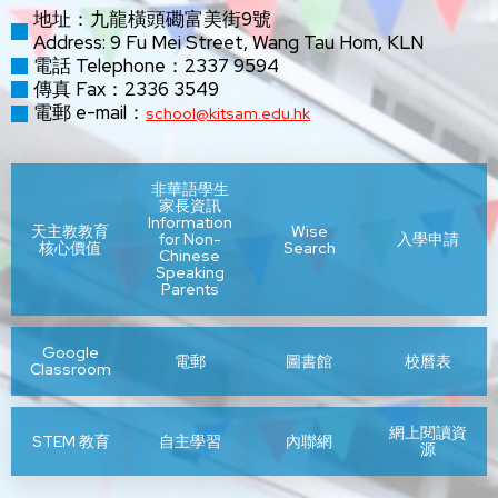
地址：九龍橫頭磡富美街9號
Address: 9 Fu Mei Street, Wang Tau Hom, KLN
電話 Telephone：2337 9594
傳真 Fax：2336 3549
電郵 e-mail：
school@kitsam.edu.hk
非華語學生
家長資訊
Information
天主教教育
Wise
for Non-
入學申請
核心價值
Search
Chinese
Speaking
Parents
Google
電郵
圖書館
校曆表
Classroom
網上閱讀資
STEM 教育
自主學習
內聯網
源