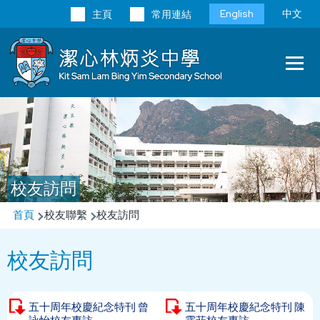
移至主內容
Language
English
中文
主頁
常用連結
switcher
Main
T
navi
校友訪問
導
首頁
校友聯繫
校友訪問
航
校友訪問
連
結
五十周年校慶紀念特刊 曾
五十周年校慶紀念特刊 陳