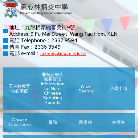
地址：九龍橫頭磡富美街9號
Address: 9 Fu Mei Street, Wang Tau Hom, KLN
電話 Telephone：2337 9594
傳真 Fax：2336 3549
電郵 e-mail：
school@kitsam.edu.hk
非華語學生
家長資訊
Information
天主教教育
Wise
for Non-
入學申請
核心價值
Search
Chinese
Speaking
Parents
Google
電郵
圖書館
校曆表
Classroom