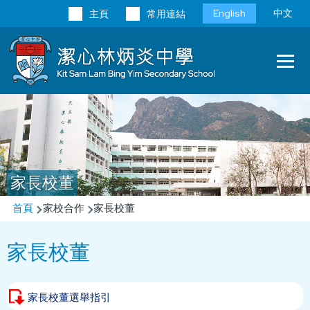
移至主內容
Language
English
中文
主頁
常用連結
switcher
Main
T
navi
家長校董
導
首頁
家校合作
家長校董
航
家長校董
連
結
家長校董選舉指引