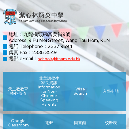
地址：九龍橫頭磡富美街9號
Address: 9 Fu Mei Street, Wang Tau Hom, KLN
電話 Telephone：2337 9594
傳真 Fax：2336 3549
電郵 e-mail：
school@kitsam.edu.hk
非華語學生
家長資訊
Information
天主教教育
Wise
for Non-
入學申請
核心價值
Search
Chinese
Speaking
Parents
Google
電郵
圖書館
校曆表
Classroom