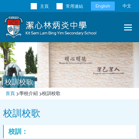
移至主內容
Language
English
中文
主頁
常用連結
switcher
Main
T
navi
校訓校歌
導
首頁
學校介紹
校訓校歌
航
校訓校歌
連
結
校訓：