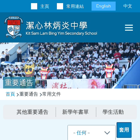
移至主內容
Language
English
中文
主頁
常用連結
switcher
Main
T
navi
重要通告
導
首頁
重要通告
常用文件
航
其他重要通告
新學年書單
學生活動
連
結