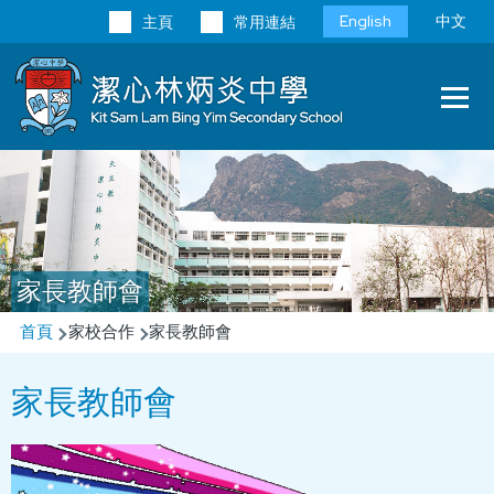
移至主內容
Language
English
中文
主頁
常用連結
switcher
Main
T
navi
家長教師會
導
首頁
家校合作
家長教師會
航
家長教師會
連
結