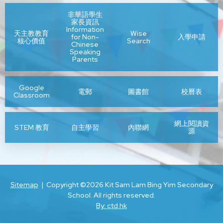
非華語學生
家長資訊
Information
天主教教育
Wise
for Non-
入學申請
核心價值
Search
Chinese
Speaking
Parents
Google
電郵
圖書館
校曆表
Classroom
網上閱讀資
STEM 教育
自主學習
內聯網
源
Sitemap
| Copyright ©
2026 Kit Sam Lam Bing Yim Secondary
School. All rights reserved.
By: ctd.hk