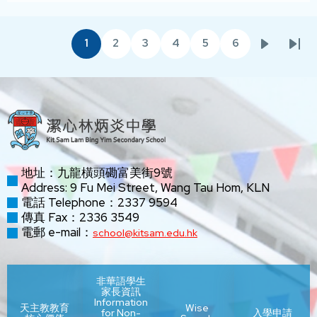
Pagination
1
2
3
4
5
6
目
頁
頁
頁
頁
頁
下
Las
前
面
面
面
面
面
一
pag
頁
頁
面
地址：九龍橫頭磡富美街9號
Address: 9 Fu Mei Street, Wang Tau Hom, KLN
電話 Telephone：2337 9594
傳真 Fax：2336 3549
電郵 e-mail：
school@kitsam.edu.hk
非華語學生
家長資訊
Information
天主教教育
Wise
for Non-
入學申請