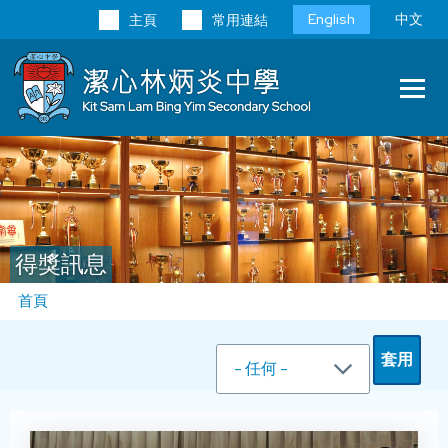
移至主內容
Language
English
中文
主頁
常用連結
switcher
Main
T
navi
得獎訊息
導
首頁
航
連
結