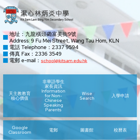
地址：九龍橫頭磡富美街9號
Address: 9 Fu Mei Street, Wang Tau Hom, KLN
電話 Telephone：2337 9594
傳真 Fax：2336 3549
電郵 e-mail：
school@kitsam.edu.hk
非華語學生
家長資訊
Information
天主教教育
Wise
for Non-
入學申請
核心價值
Search
Chinese
Speaking
Parents
Google
電郵
圖書館
校曆表
Classroom