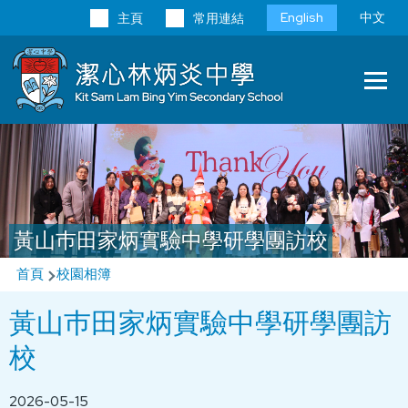
移至主內容
Language
English
中文
主頁
常用連結
switcher
Main
T
navi
黃山巿田家炳實驗中學研學團訪校
導
首頁
校園相簿
航
黃山巿田家炳實驗中學研學團訪
連
校
結
2026-05-15