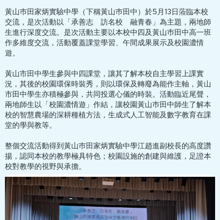
黃山巿田家炳實驗中學（下稱黃山巿田中）於5月13日蒞臨本校
交流，是次活動以「承善志 訪名校 融青春」為主題，兩地師
生進行深度交流。是次活動主要以本校中四及黃山巿田中高一班
作多維度交流，活動覆蓋課堂學習、午間成果展示及校園濃情
遊。
黃山市田中學生參與中四課堂，讓其了解本校自主學習上課實
況，其後的校園環保時裝秀，則以環保及轉廢為能作主軸，黃山
市田中學生亦積極參與，共同投選心儀的時裝。活動臨近尾聲，
兩地師生以「校園濃情遊」作結，讓校園黃山巿田中師生了解本
校的智慧農場的深耕種植方法，生成式人工智能及數字教育在課
堂的學與教等。
整個交流活動得到黃山巿田家炳實驗中學江趙進副校長的高度讚
揚，認同本校的教學極具特色；校園設施的創建與維護，足證本
校對教學的視野與承擔。